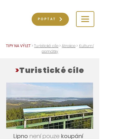
POPTAT
TIPY NA VÝLET
>
Turistické cíle
>
Atrakce
>
Kulturní
památky
>
Turistické cíle
Lipno
není pouze
koupání