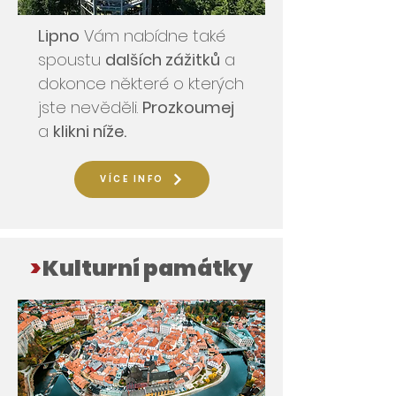
Lipno
Vám nabídne také
spoustu
dalších zážitků
a
dokonce některé o kterých
jste nevěděli.
Prozkoumej
a
klikni níže.
VÍCE INFO
>
Kulturní památky