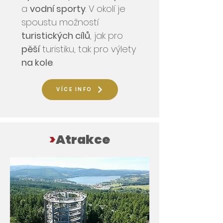
a
vodní sporty
. V okolí je
spoustu možností
turistických cílů
, jak pro
pěší
turistiku, tak pro výlety
na kole
.
VÍCE INFO
>
Atrakce